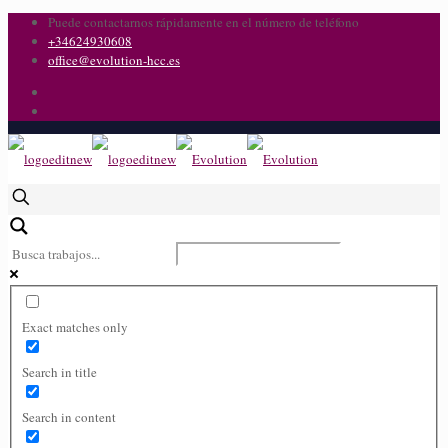
Puede contactarnos rápidamente en el número de teléfono
+34624930608
office@evolution-hcc.es
Exact matches only
Search in title
Search in content