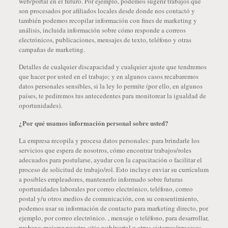
web/portal en el futuro. Por ejemplo, podemos sugerir trabajos que
son procesados ​​por afiliados locales desde donde nos contactó y
también podemos recopilar información con fines de marketing y
análisis, incluida información sobre cómo responde a correos
electrónicos, publicaciones, mensajes de texto, teléfono y otras
campañas de marketing.
Detalles de cualquier discapacidad y cualquier ajuste que tendremos
que hacer por usted en el trabajo; y en algunos casos recabaremos
datos personales sensibles, si la ley lo permite (por ello, en algunos
países, te pediremos tus antecedentes para monitorear la igualdad de
oportunidades).
¿Por qué usamos información personal sobre usted?
La empresa recopila y procesa datos personales: para brindarle los
servicios que espera de nosotros, cómo encontrar trabajos/roles
adecuados para postularse, ayudar con la capacitación o facilitar el
proceso de solicitud de trabajo/rol. Esto incluye enviar su currículum
a posibles empleadores, mantenerlo informado sobre futuras
oportunidades laborales por correo electrónico, teléfono, correo
postal y/u otros medios de comunicación, con su consentimiento,
podemos usar su información de contacto para marketing directo, por
ejemplo, por correo electrónico. , mensaje o teléfono, para desarrollar,
probar y mejorar nuestro sitio web/portal u otros sistemas/procesos