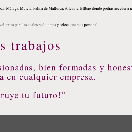
oza, Málaga, Murcia, Palma de Mallorca, Alicante, Bilbao donde podrás acceder a 
 clientes para las cuales reclutamos y seleccionamos personal.
s trabajos
sionadas, bien formadas y hones
ia en cualquier empresa.
ruye tu futuro!”
a para reclutar, agencia para reclutar, empresa para reclutar, reclutar si se selecciona, trabajo, trabajos, encontrar el trabajo adecuado, firma para reclutar, firma para reclutar iasi, Valencia,reclutar Madrid,reclutar Barcelona,reclutar Sevilia,reclutar Zaragoza, Málaga,reclutar Murcia,reclutar Palma de Mallorca,reclutar Alicante,reclutar Bilbao, recluta firme