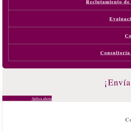
Reclutamiento de
Evaluaci
Co
Consultorí
¡Envía
Aplica ahora
C