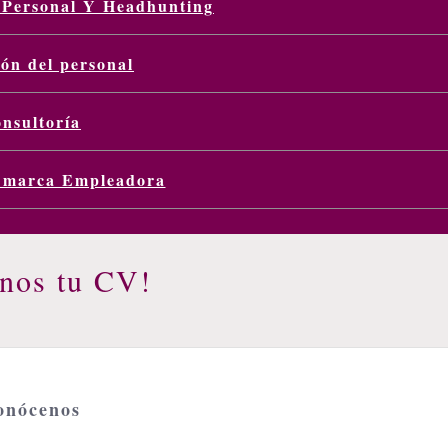
 Personal Y Headhunting
ón del personal
nsultoría
a marca Empleadora
nos tu CV!
onócenos