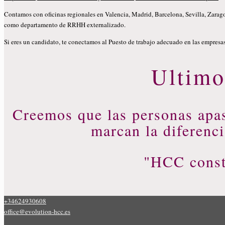
Contamos con oficinas regionales en Valencia, Madrid, Barcelona, Sevilla, Zarag
como departamento de RRHH externalizado.
Si eres un candidato, te conectamos al Puesto de trabajo adecuado en las empresas
Ultimo
Creemos que las personas apa
marcan la diferenc
"HCC const
firma para reclutar, trabajos en espania, firma para reclutar, firm
+34624930608
office@evolution-hcc.es