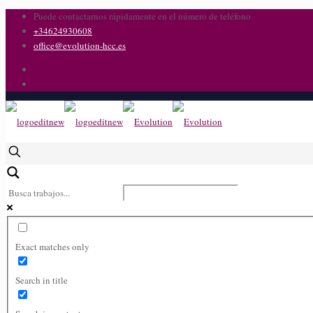
Puede contactarnos rápidamente en el número de teléfono
+34624930608
office@evolution-hcc.es
Exact matches only
Search in title