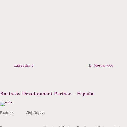
firme de recrutare, joburi in cluj, firma de recrutare, firma recrutare, agentia recrutare, companie recrutare, firma recrutare personal, recrutare si selectie, job,joburi,gaseste
jobul potrivit,selectie personal, firme recrutare timisoara, firme recrutare iasi, firme recrutare sibiu, firme recrutare cluj, firme recrutare oradea, firme recrutare romania, firma
de recrutare timisoara, firma de recrutare sibiu, firma de recrutare cluj, firma de recrutare iasi, firma de recrutare romania, firma de recrutare oradea, firma de recrutare
bucuresti
Categorías
Mostrar todo
Business Development Partner – España
Posición
Cluj-Napoca