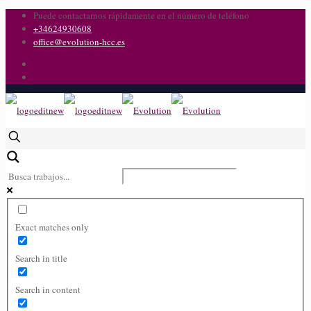
Puede contactarnos rápidamente en el número de teléfono
+34624930608
office@evolution-hcc.es
Exact matches only
Search in title
Search in content