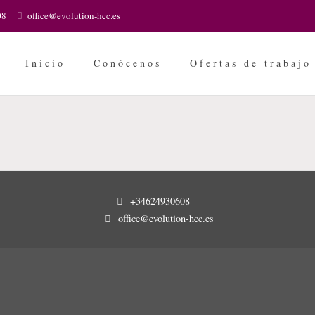
08
office@evolution-hcc.es
Inicio
Conócenos
Ofertas de trabajo
+34624930608
office@evolution-hcc.es