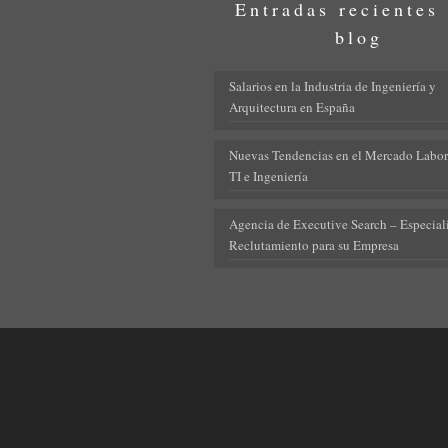
Entradas recientes
blog
Salarios en la Industria de Ingeniería y
Arquitectura en España
Nuevas Tendencias en el Mercado Labor
TI e Ingeniería
Agencia de Executive Search – Especiali
Reclutamiento para su Empresa