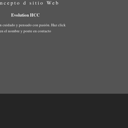
ncepto d sitio Web
Evolution HCC
n cuidado y pensado con pasión. Haz click
en el nombre y ponte en contacto