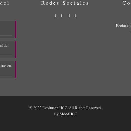
 del
Redes Sociales
Co
Hecho co
al de
stas en
© 2022 Evolution HCC. All Rights Reserved.
By
MoodHCC