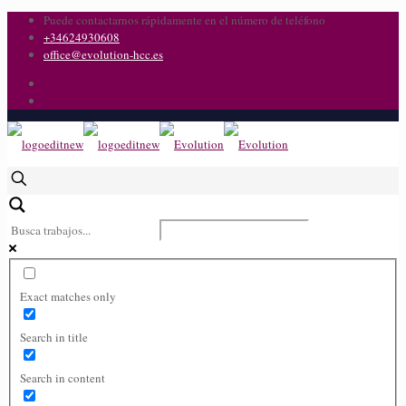
Puede contactarnos rápidamente en el número de teléfono
+34624930608
office@evolution-hcc.es
Exact matches only
Search in title
Search in content