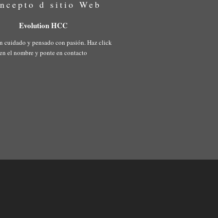
ncepto d sitio Web
Evolution HCC
n cuidado y pensado con pasión. Haz click
en el nombre y ponte en contacto