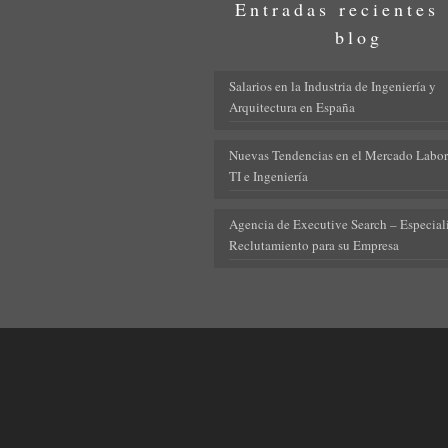
Entradas recientes
blog
Salarios en la Industria de Ingeniería y
Arquitectura en España
Nuevas Tendencias en el Mercado Labor
TI e Ingeniería
Agencia de Executive Search – Especiali
Reclutamiento para su Empresa