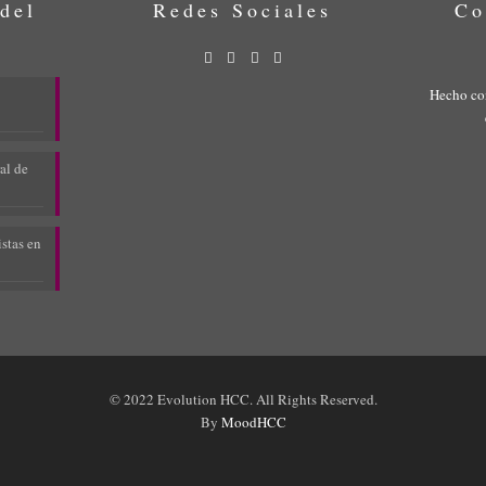
 del
Redes Sociales
Co
Hecho co
al de
stas en
© 2022 Evolution HCC. All Rights Reserved.
By
MoodHCC