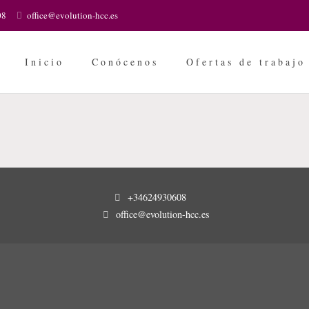
08
office@evolution-hcc.es
Inicio
Conócenos
Ofertas de trabajo
+34624930608
office@evolution-hcc.es