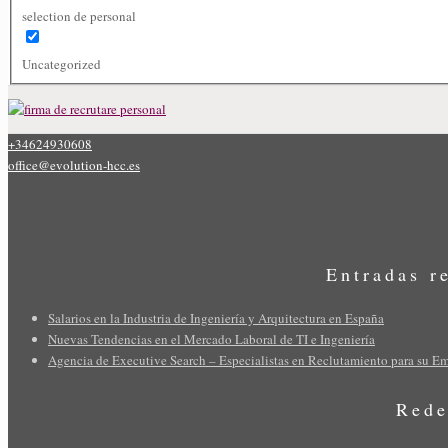
selection de personal
Uncategorized
+34624930608
office@evolution-hcc.es
Entradas r
Salarios en la Industria de Ingeniería y Arquitectura en España
Nuevas Tendencias en el Mercado Laboral de TI e Ingeniería
Agencia de Executive Search – Especialistas en Reclutamiento para su E
Rede