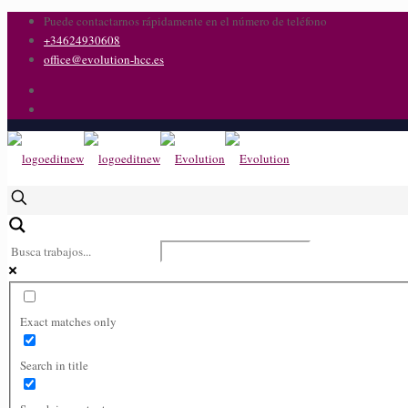
Puede contactarnos rápidamente en el número de teléfono
+34624930608
office@evolution-hcc.es
Exact matches only
Search in title