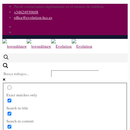
Puede contactarnos rápidamente en el número de teléfono
+34624930608
office@evolution-hcc.es
Exact matches only
Search in title
Search in content