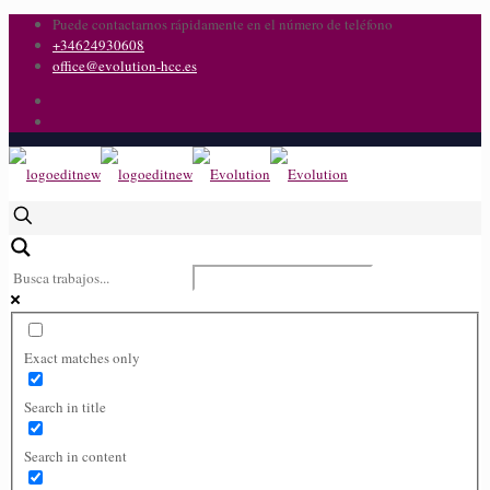
Puede contactarnos rápidamente en el número de teléfono
+34624930608
office@evolution-hcc.es
Exact matches only
Search in title
Search in content