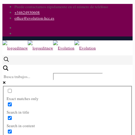
Puede contactarnos rápidamente en el número de teléfono
+34624930608
office@evolution-hcc.es
Exact matches only
Search in title
Search in content