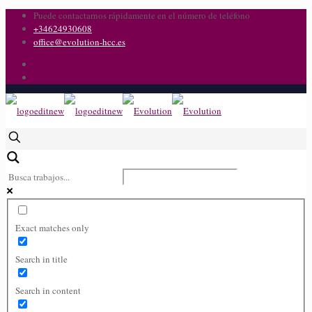
Puede contactarnos rápidamente en el número de teléfono
+34624930608
office@evolution-hcc.es
Exact matches only
Search in title
Search in content